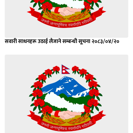
सवारी साधनहरू उठाई लैजाने सम्बन्धी सूचना २०८३/०४/२०