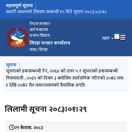
महत्त्वपूर्ण सूचना
मुख्य नेभिगेसनमा जानुहोस्
सवारी सधानको लिलाम सम्बन्धी १५ दिने सूचना २०८३।०३।१८
लिलमी सम्बन्धी सूचना २०८२/११/१५
लिलाम २०८२-१०-०८
हकदाबी सूचना २०८२-१०-०६
नेपाल सरकार
अर्थ मन्त्रालय
भन्सार विभाग
भाषा चयन गर्नुहोस
NEP
सिरहा भन्सार कार्यालय
माडर, सिरहा
मुख्य नेभिगेसनमा जानुहोस्
सूचना
सूचनाको हकसम्बन्धी ऐन, २०६४ को दफा ५ र सूचनाको हकसम्बन्धी
लिलमी सम्बन्धी सूचना २०८२/११/१५
नियमावली , २०६५ को नियम ३ बमोजिम सार्वजनिक गरिएको २०8२ माघ
१ देखि २०8२ चैत मसान्तसम्मको त्रैमासिक प्रगति
लिलामी सूचना २०८३।०१।२९
२९ बैशाख, २०८३