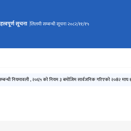
हत्त्वपूर्ण सूचना
ेभिगेसनमा जानुहोस्
सवारी सधानको लिलाम सम्बन्धी १५ दिने सूचना २०८३।०३।१८
लिलमी सम्बन्धी सूचना २०८२/११/१५
लिलाम २०८२-१०-०८
हकदाबी सूचना २०८२-१०-०६
बन्धी नियमावली , २०६५ को नियम ३ बमोजिम सार्वजनिक गरिएको २०8२ माघ १ दे