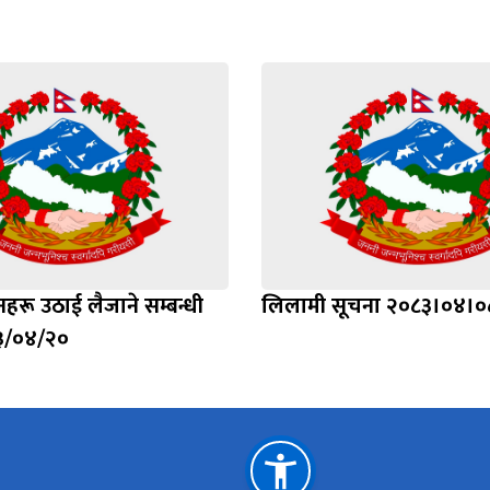
हरू उठाई लैजाने सम्बन्धी
लिलामी सूचना २०८३।०४।०
३/०४/२०