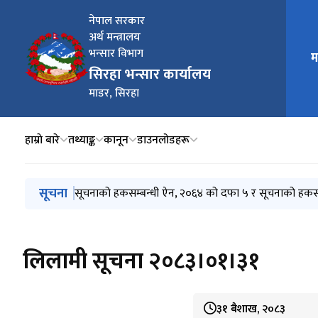
नेपाल सरकार
अर्थ मन्त्रालय
भन्सार विभाग
म
मुख्य न
सिरहा भन्सार कार्यालय
माडर, सिरहा
हाम्राे बारे
तथ्याङ्क
कानून
डाउनलोडहरू
मुख्य नेभिगेसनमा जानुहोस्
सूचना
लिलमी सम्बन्धी सूचना २०८२/११/१५
सूचनाको हकसम्बन्धी ऐन, २०६४ को दफा ५ र सूचनाको हकसम्
लिलामी सूचना २०८३।०१।३१
३१ बैशाख, २०८३