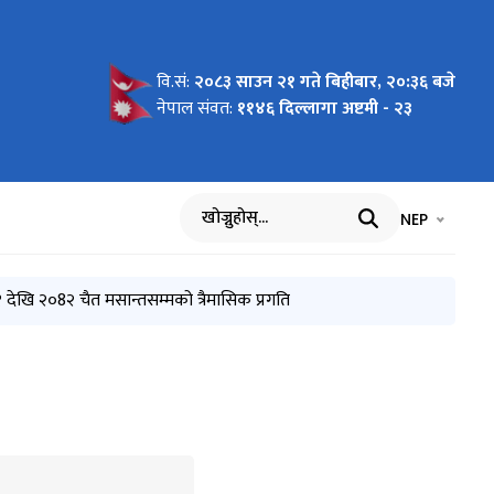
वि.सं:
२०८३ साउन २१ गते बिहीबार, २०:३६ बजे
नेपाल संवत:
११४६ दिल्लागा अष्टमी - २३
भाषा चयन गर्नुह
भाषा प
NEP
खोज्नुहोस्
खि २०8२ चैत मसान्तसम्मको त्रैमासिक प्रगति