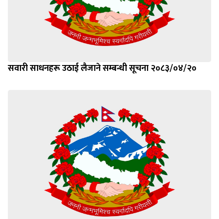
सवारी साधनहरू उठाई लैजाने सम्बन्धी सूचना २०८३/०४/२०