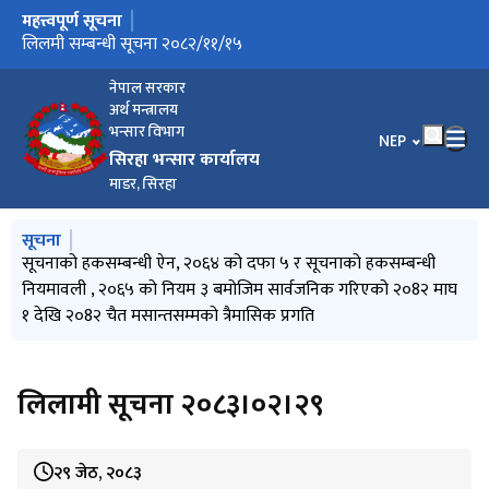
महत्त्वपूर्ण सूचना
मुख्य नेभिगेसनमा जानुहोस्
सवारी सधानको लिलाम सम्बन्धी १५ दिने सूचना २०८३।०३।१८
लिलमी सम्बन्धी सूचना २०८२/११/१५
लिलाम २०८२-१०-०८
हकदाबी सूचना २०८२-१०-०६
नेपाल सरकार
अर्थ मन्त्रालय
भन्सार विभाग
भाषा चयन गर्नुहोस
NEP
सिरहा भन्सार कार्यालय
माडर, सिरहा
मुख्य नेभिगेसनमा जानुहोस्
सूचना
लिलमी सम्बन्धी सूचना २०८२/११/१५
सूचनाको हकसम्बन्धी ऐन, २०६४ को दफा ५ र सूचनाको हकसम्बन्धी
नियमावली , २०६५ को नियम ३ बमोजिम सार्वजनिक गरिएको २०8२ माघ
१ देखि २०8२ चैत मसान्तसम्मको त्रैमासिक प्रगति
लिलामी सूचना २०८३।०२।२९
२९ जेठ, २०८३