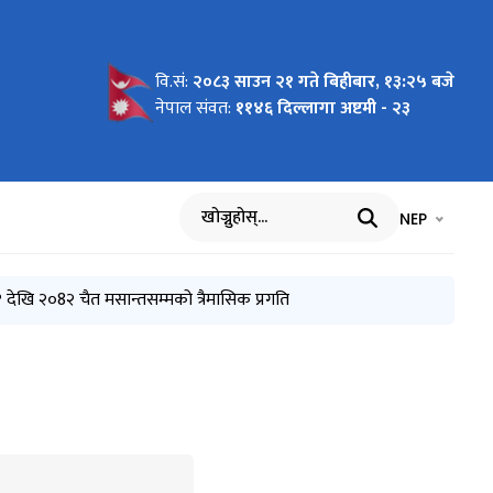
वि.सं:
२०८३ साउन २१ गते बिहीबार, १३:२५ बजे
नेपाल संवत:
११४६ दिल्लागा अष्टमी - २३
भाषा चयन गर्नुह
भाषा प
NEP
खोज्नुहोस्
खि २०8२ चैत मसान्तसम्मको त्रैमासिक प्रगति