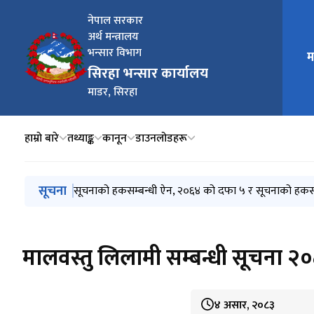
नेपाल सरकार
अर्थ मन्त्रालय
भन्सार विभाग
म
मुख्य न
सिरहा भन्सार कार्यालय
माडर, सिरहा
हाम्राे बारे
तथ्याङ्क
कानून
डाउनलोडहरू
मुख्य नेभिगेसनमा जानुहोस्
सूचना
लिलमी सम्बन्धी सूचना २०८२/११/१५
सूचनाको हकसम्बन्धी ऐन, २०६४ को दफा ५ र सूचनाको हकसम्
मालवस्तु लिलामी सम्बन्धी सूचना 
४ असार, २०८३