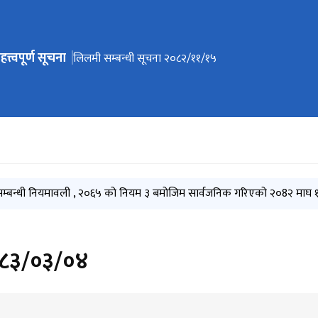
हत्त्वपूर्ण सूचना
ेभिगेसनमा जानुहोस्
सवारी सधानको लिलाम सम्बन्धी १५ दिने सूचना २०८३।०३।१८
लिलमी सम्बन्धी सूचना २०८२/११/१५
लिलाम २०८२-१०-०८
हकदाबी सूचना २०८२-१०-०६
बन्धी नियमावली , २०६५ को नियम ३ बमोजिम सार्वजनिक गरिएको २०8२ माघ १ दे
२०८३/०३/०४