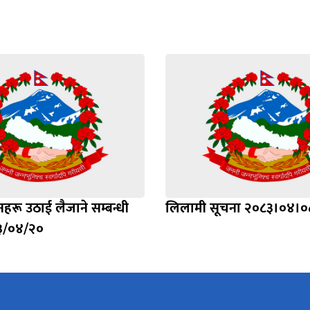
हरू उठाई लैजाने सम्बन्धी
लिलामी सूचना २०८३।०४।०
३/०४/२०