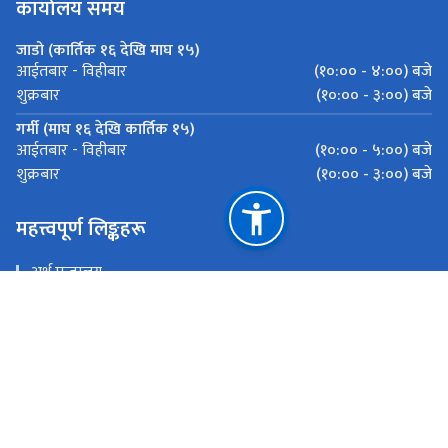
कार्यालय समय
जाडो (कार्तिक १६ देखि माघ १५)
(१०:०० - ४:००) बजे
आईतबार - विहीबार
(१०:०० - ३:००) बजे
शुक्रबार
गर्मी (माघ १६ देखि कार्तिक १५)
(१०:०० - ५:००) बजे
आईतबार - विहीबार
(१०:०० - ३:००) बजे
शुक्रबार
महत्त्वपूर्ण लिङ्कहरू
अर्थ मन्त्रालय
भन्सार विभाग
इमेलः-
राष्ट्रिय प्राकृतिक स्रोत तथा वित्त आयोग